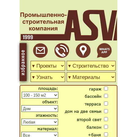
площадь:
гараж
бассейн
объект:
терраса
дом на две семьи
этажность:
второй свет
балкон
материал:
+баня