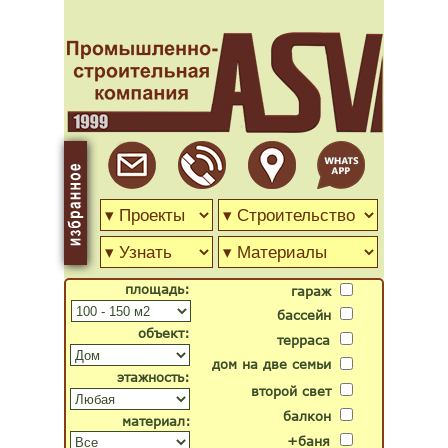
площадь:
гараж
бассейн
объект:
терраса
дом на две семьи
этажность:
второй свет
балкон
материал:
+баня