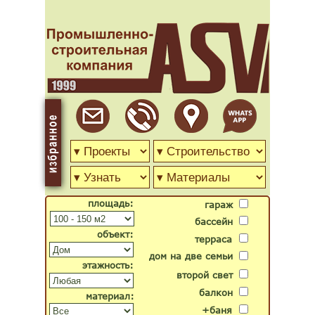
площадь:
гараж
бассейн
объект:
терраса
дом на две семьи
этажность:
второй свет
балкон
материал:
+баня