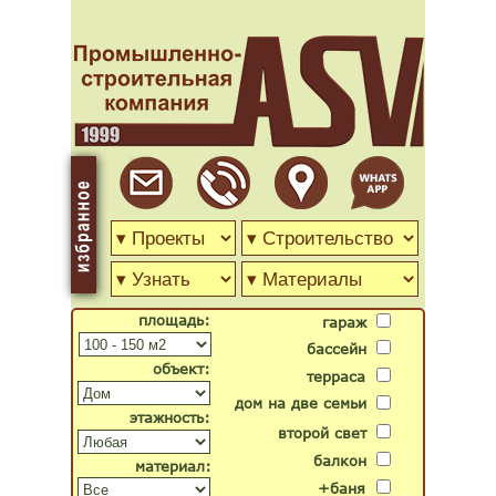
площадь:
гараж
бассейн
объект:
терраса
дом на две семьи
этажность:
второй свет
балкон
материал:
+баня