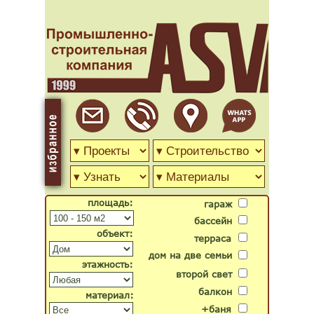
площадь:
гараж
бассейн
объект:
терраса
дом на две семьи
этажность:
второй свет
балкон
материал:
+баня