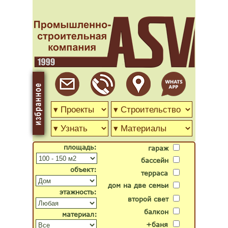
площадь:
гараж
бассейн
объект:
терраса
дом на две семьи
этажность:
второй свет
балкон
материал:
+баня