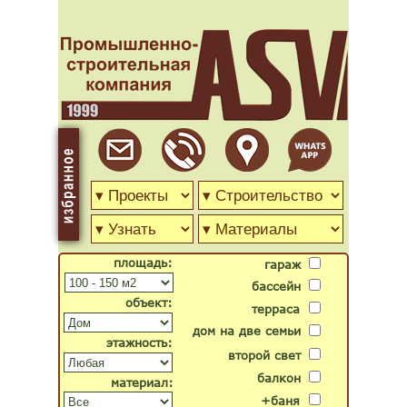
площадь:
гараж
бассейн
объект:
терраса
дом на две семьи
этажность:
второй свет
балкон
материал:
+баня