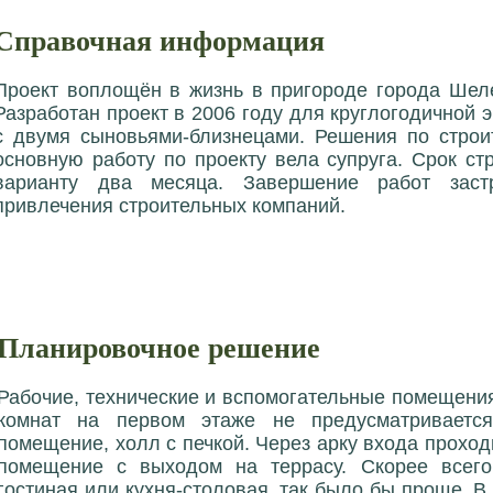
Справочная информация
Проект воплощён в жизнь в пригороде города Шеле
Разработан проект в 2006 году для круглогодичной 
с двумя сыновьями-близнецами. Решения по строи
основную работу по проекту вела супруга. Срок с
варианту два месяца. Завершение работ заст
привлечения строительных компаний.
Планировочное решение
Рабочие, технические и вспомогательные помещени
комнат на первом этаже не предусматривается
помещение, холл с печкой. Через арку входа проход
помещение с выходом на террасу. Скорее всего
гостиная или кухня-столовая, так было бы проще. В