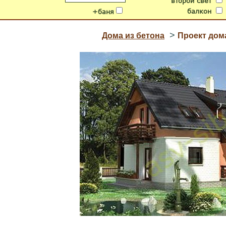
второй свет
балкон
+баня
>
Дома из бетона
Проект дома