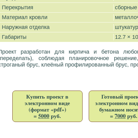
Перекрытия
сборные
Материал кровли
металло
Наружная отделка
штукату
Габариты
12.7 × 10
Проект разработан для кирпича и бетона любог
(переделать), соблюдая планировочное решени
строганый брус, клеёный профилированный брус, пр
Купить проект в
Готовый проек
электронном виде
электронном вид
(формат «pdf»)
бумажном носи
=
5000
руб.
=
7000
руб.