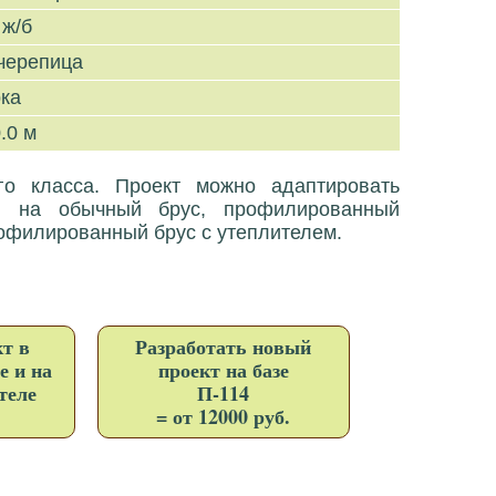
 ж/б
черепица
рка
.0 м
о класса. Проект можно адаптировать
е, на обычный брус, профилированный
офилированный брус с утеплителем.
т в
Разработать новый
е и на
проект на базе
теле
П-114
= от 12000 руб.