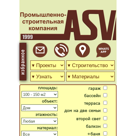
площадь:
гараж
бассейн
объект:
терраса
дом на две семьи
этажность:
второй свет
балкон
материал:
+баня