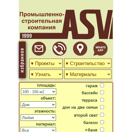
площадь:
гараж
бассейн
объект:
терраса
дом на две семьи
этажность:
второй свет
балкон
материал:
+баня