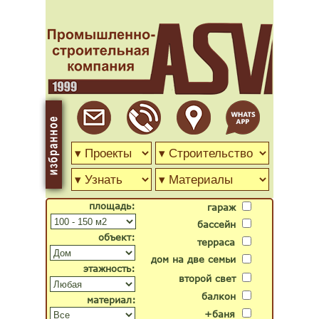
площадь:
гараж
бассейн
объект:
терраса
дом на две семьи
этажность:
второй свет
балкон
материал:
+баня