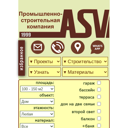
площадь:
гараж
бассейн
объект:
терраса
дом на две семьи
этажность:
второй свет
балкон
материал:
+баня