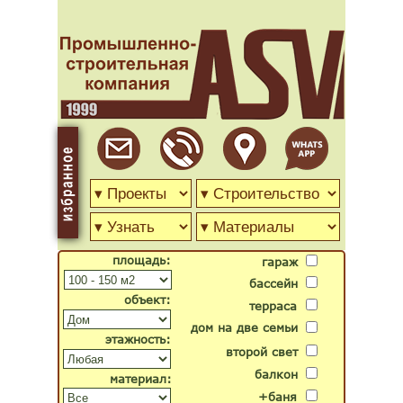
площадь:
гараж
бассейн
объект:
терраса
дом на две семьи
этажность:
второй свет
балкон
материал:
+баня