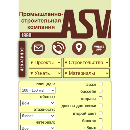
площадь:
гараж
бассейн
объект:
терраса
дом на две семьи
этажность:
второй свет
балкон
материал:
+баня