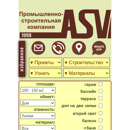
площадь:
гараж
бассейн
объект:
терраса
дом на две семьи
этажность:
второй свет
балкон
материал:
+баня