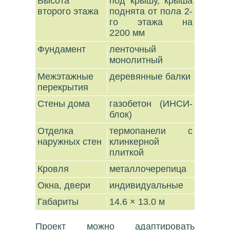
Высота
под крышу, крыша
второго этажа
поднята от пола 2-
го этажа на
2200 мм
Фундамент
ленточный
монолитный
Межэтажные
деревянные балки
перекрытия
Стены дома
газобетон (ИНСИ-
блок)
Отделка
термопанели с
наружных стен
клинкерной
плиткой
Кровля
металлочерепица
Окна, двери
индивидуальные
Габариты
14.6 × 13.0 м
Проект можно адаптировать