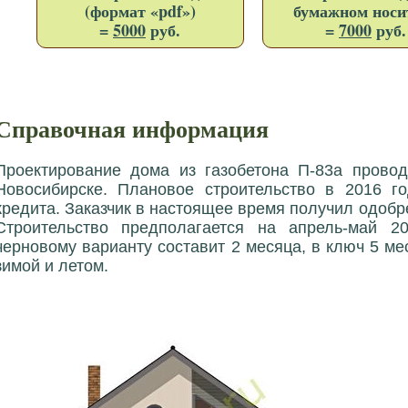
(формат «pdf»)
бумажном носи
=
5000
руб.
=
7000
руб.
Справочная информация
Проектирование дома из газобетона П-83a провод
Новосибирске. Плановое строительство в 2016 г
кредита. Заказчик в настоящее время получил одобре
Строительство предполагается на апрель-май 2
черновому варианту составит 2 месяца, в ключ 5 м
зимой и летом.