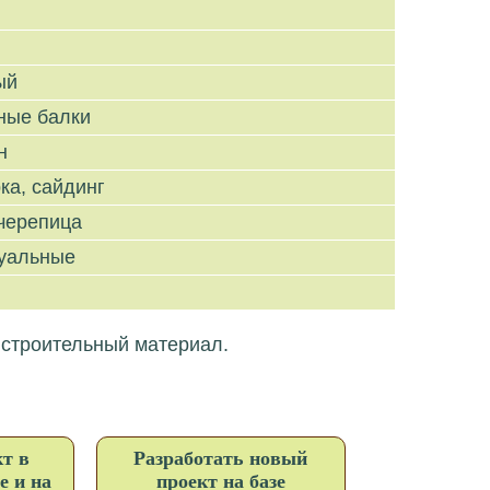
ый
ные балки
н
ка, сайдинг
черепица
уальные
 строительный материал.
т в
Разработать новый
е и на
проект на базе