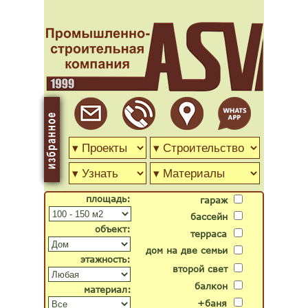
площадь:
гараж
бассейн
объект:
терраса
дом на две семьи
этажность:
второй свет
балкон
материал:
+баня