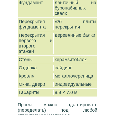
Фундамент
ленточный на
буронабивных
сваях
Перекрытия
ж/б плиты
фундамента
перекрытия
Перекрытия
деревянные балки
первого и
второго
этажей
Стены
керамзитоблок
Отделка
сайдинг
Кровля
металлочерепица
Окна, двери
индивидуальные
Габариты
8.9 × 7.0 м
Проект можно адаптировать
(переделать) под любой