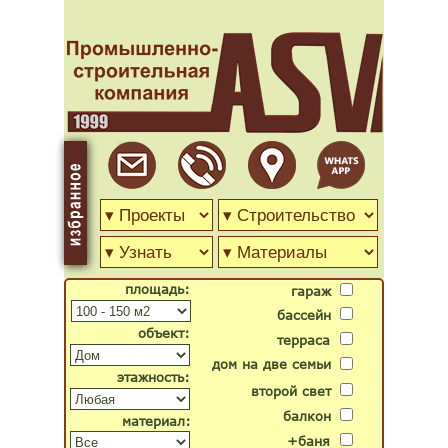
площадь:
гараж
бассейн
объект:
терраса
дом на две семьи
этажность:
второй свет
балкон
материал:
+баня