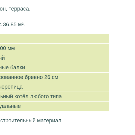
он, терраса.
36.85 м².
800 мм
ый
ные балки
рованное бревно 26 см
черепица
ьный котёл любого типа
уальные
 строительный материал.