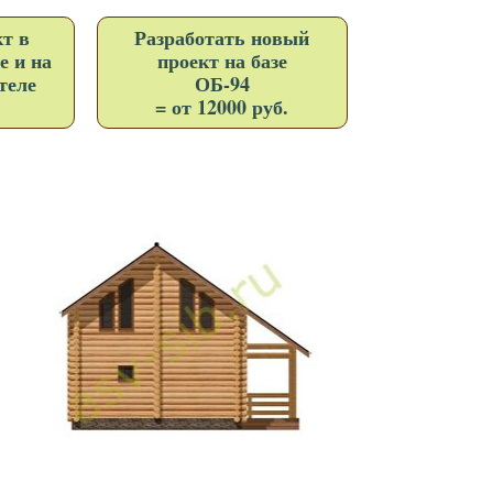
т в
Разработать новый
е и на
проект на базе
теле
ОБ-94
= от 12000 руб.