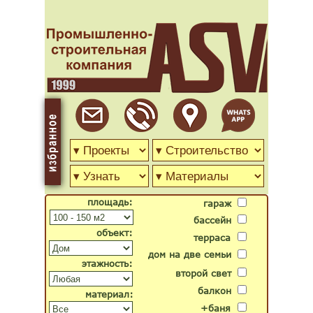
площадь:
гараж
бассейн
объект:
терраса
дом на две семьи
этажность:
второй свет
балкон
материал:
+баня