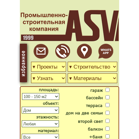
площадь:
гараж
бассейн
объект:
терраса
дом на две семьи
этажность:
второй свет
балкон
материал:
+баня