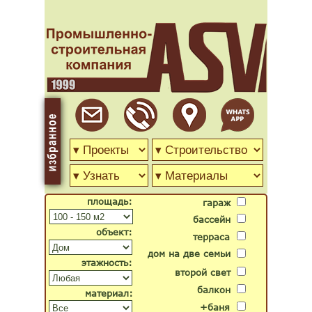
площадь:
гараж
бассейн
объект:
терраса
дом на две семьи
этажность:
второй свет
балкон
материал:
+баня