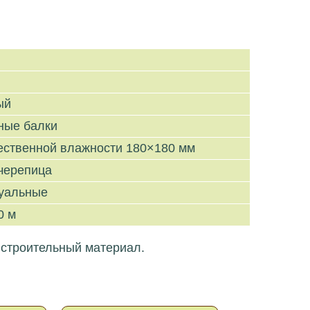
ый
ные балки
тественной влажности 180×180 мм
черепица
уальные
0 м
 строительный материал.