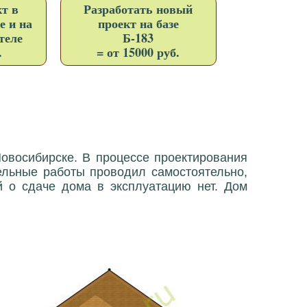
т в
Разработать новый
е и на
проект на базе
теле
Б-183
.
= от 15000 руб.
Новосибирске. В процессе проектирования
тельные работы проводил самостоятельно,
й о сдаче дома в эксплуатацию нет. Дом