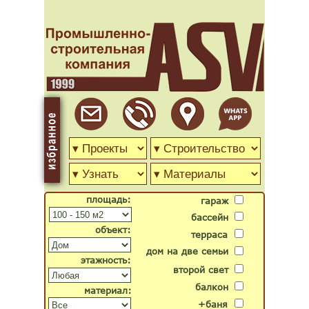
площадь:
гараж
бассейн
объект:
терраса
дом на две семьи
этажность:
второй свет
балкон
материал:
+баня