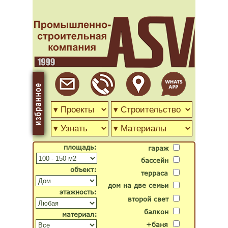
площадь:
гараж
бассейн
объект:
терраса
дом на две семьи
этажность:
второй свет
балкон
материал:
+баня