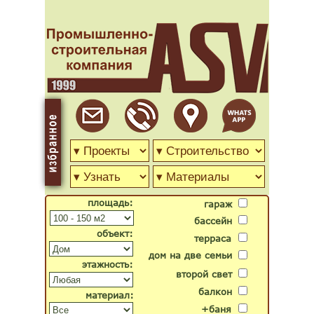
площадь:
гараж
бассейн
объект:
терраса
дом на две семьи
этажность:
второй свет
балкон
материал:
+баня