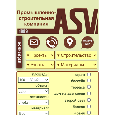
площадь:
гараж
бассейн
объект:
терраса
дом на две семьи
этажность:
второй свет
балкон
материал:
+баня