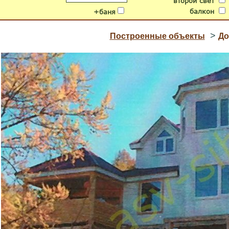
второй свет
балкон
+баня
>
Построенные объекты
До