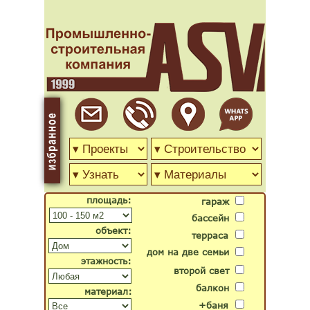
площадь:
гараж
бассейн
объект:
терраса
дом на две семьи
этажность:
второй свет
балкон
материал:
+баня