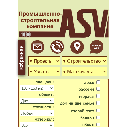
площадь:
гараж
бассейн
объект:
терраса
дом на две семьи
этажность:
второй свет
балкон
материал:
+баня