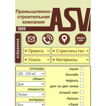
площадь:
гараж
бассейн
объект:
терраса
дом на две семьи
этажность:
второй свет
балкон
материал:
+баня