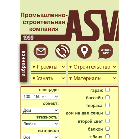
площадь:
гараж
бассейн
объект:
терраса
дом на две семьи
этажность:
второй свет
балкон
материал:
+баня