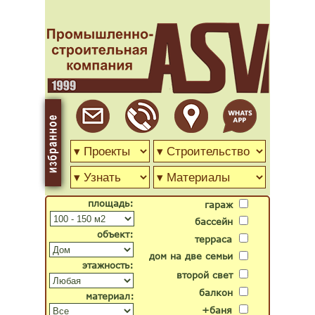
площадь:
гараж
бассейн
объект:
терраса
дом на две семьи
этажность:
второй свет
балкон
материал:
+баня