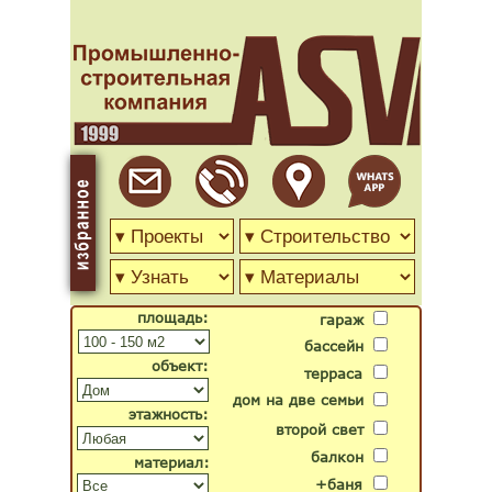
площадь:
гараж
бассейн
объект:
терраса
дом на две семьи
этажность:
второй свет
балкон
материал:
+баня