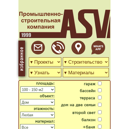
площадь:
гараж
бассейн
объект:
терраса
дом на две семьи
этажность:
второй свет
балкон
материал:
+баня