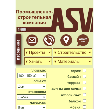
площадь:
гараж
бассейн
объект:
терраса
дом на две семьи
этажность:
второй свет
балкон
материал:
+баня