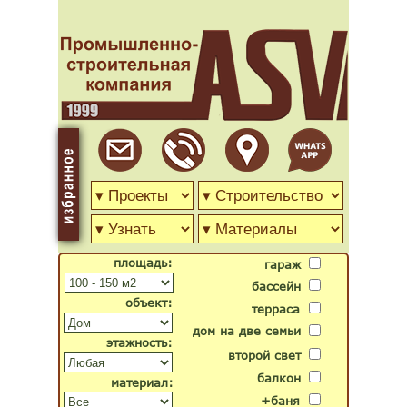
площадь:
гараж
бассейн
объект:
терраса
дом на две семьи
этажность:
второй свет
балкон
материал:
+баня