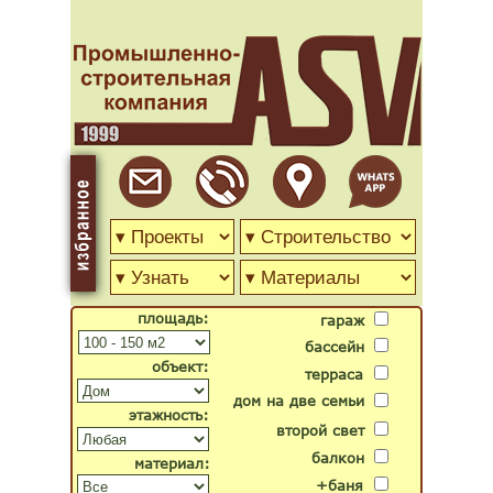
площадь:
гараж
бассейн
объект:
терраса
дом на две семьи
этажность:
второй свет
балкон
материал:
+баня