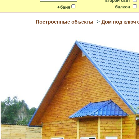
второй свет
балкон
+баня
>
Построенные объекты
Дом под ключ 